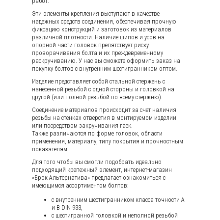
работ.
Эти элементы крепления выступают в качестве
надежных средств соединения, обеспечивая прочную
фиксацию конструкций и заготовок из материалов
различной плотности. Наличие шипов и усов на
опорной части головок препятствует риску
проворачивания болта и их преждевременному
раскручиванию. У нас вы сможете оформить заказ на
покупку болтов с внутренним шестигранником оптом.
Изделие представляет собой стальной стержень с
нанесенной резьбой с одной стороны и головкой на
другой (или полной резьбой по всему стержню).
Соединение материалов происходит за счет наличия
резьбы на стенках отверстия в монтируемом изделии
или посредством закручивания гаек.
Также различаются по форме головок, области
применения, материалу, типу покрытия и прочностным
показателям.
Для того чтобы вы смогли подобрать идеально
подходящий крепежный элемент, интернет-магазин
«Брок Альтернатива» предлагает ознакомиться с
имеющимся ассортиментом болтов:
с внутренним шестигранником класса точности А
и B DIN 933,
с шестигранной головкой и неполной резьбой