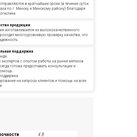
тправляются в кратчайшие сроки (в течение суток
аза по г. Минску и Минскому району) благодаря
огистике.
ество продукции
ия изготавливается из высококачественного
проходит многоуровневую проверку качества, что
адежность.
льная поддержка
нда:
 экспертов с опытом работы на рынке метизов
всегда готова предоставить консультации и
помощь.
поддержка:
ирование на запросы клиентов и помощь на всех
и.
рочности
4.8