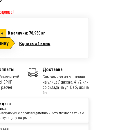
одавца!
+
В наличии: 78.950
кг
зину
Купить в 1 клик
оплаты
Доставка
банковской
Самовывоз из магазина
d, ЕРИП,
на улице Левкова, 41/2 или
 расчет
со склада на ул. Бабушкина
6а
е цены
вки:
напрямую с производителями, что позволяет нам
чшую цену на рынке.
тавка