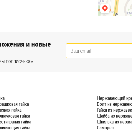
ожения и новые
им подписчикам!
йка
Нержавеющий кр
рашковая гайка
Болт из нержаве
езная гайка
Гайка из нержаве
лпачковая гайка
Шайба из нержав
стиграная гайка
Шпилька из нерж
линяющая гайка
Саморез