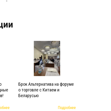
кции
ю
Брок Альтернатива на форуме
дные
о торговле с Китаем и
в!
Беларусью
обнее
Подробнее