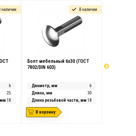
В наличии
В наличии
ГОСТ
Болт мебельный 6х30 (ГОСТ
Болт мебель
7802/DIN 603)
7802/DIN 603
6
Диаметр, мм
6
Диаметр, м
25
Длина, мм
30
Длина, мм
 мм
18
Длина резьбовой части, мм
18
Длина резь
В корзину
В корзин