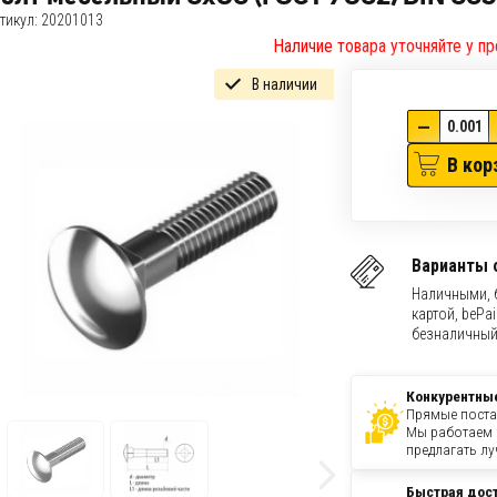
тикул:
20201013
Наличие товара уточняйте у пр
В наличии
—
В кор
Варианты 
Наличными, 
картой, bePai
безналичный
Конкурентны
Прямые поста
Мы работаем 
предлагать лу
Быстрая дос