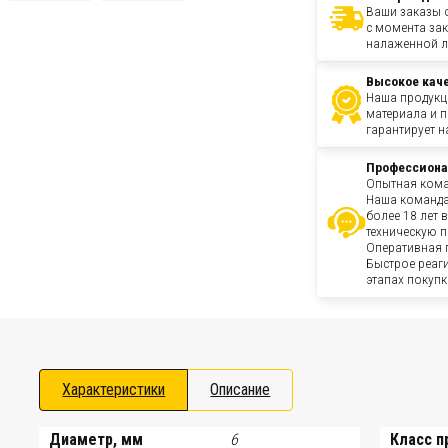
Ваши заказы о
с момента зак
налаженной л
Высокое кач
Наша продукц
материала и 
гарантирует н
Профессиона
Опытная кома
Наша команда
более 18 лет 
техническую 
Оперативная 
Быстрое реаг
этапах покупк
Характеристики
Описание
Диаметр, мм
6
Класс п