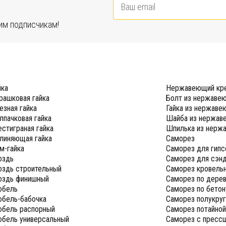
им подписчикам!
йка
Нержавеющий кр
рашковая гайка
Болт из нержаве
езная гайка
Гайка из нержаве
лпачковая гайка
Шайба из нержав
стиграная гайка
Шпилька из нерж
линяющая гайка
Саморез
м-гайка
Саморез для гипс
оздь
Саморез для сэнд
оздь строительный
Саморез кровель
оздь финишный
Саморез по дере
бель
Саморез по бетон
бель-бабочка
Саморез полукру
бель распорный
Саморез потайно
бель универсальный
Саморез с пресс