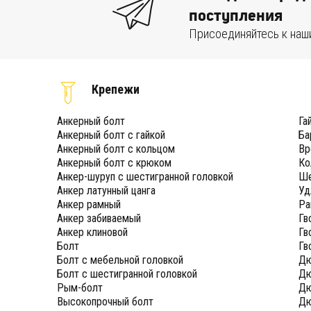
поступления
Присоединяйтесь к наш
Крепежи
Анкерный болт
Га
Анкерный болт с гайкой
Ба
Анкерный болт с кольцом
Вр
Анкерный болт с крюком
Ко
Анкер-шуруп с шестигранной головкой
Ше
Анкер латунный цанга
Уд
Анкер рамный
Ра
Анкер забиваемый
Гв
Анкер клиновой
Гв
Болт
Гв
Болт с мебельной головкой
Дю
Болт с шестигранной головкой
Дю
Рым-болт
Дю
Высокопрочный болт
Дю