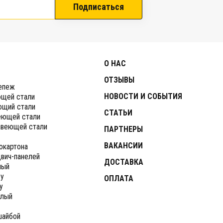
Подписаться
О НАС
ОТЗЫВЫ
епеж
НОВОСТИ И СОБЫТИЯ
ющей стали
ющий стали
СТАТЬИ
еющей стали
авеющей стали
ПАРТНЕРЫ
ВАКАНСИИ
окартона
вич-панелей
ДОСТАВКА
ный
ву
ОПЛАТА
у
глый
й
шайбой