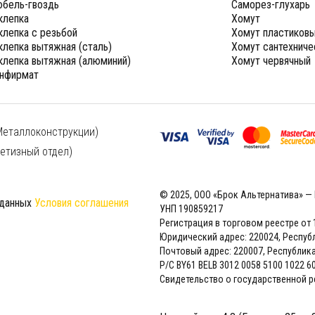
бель-гвоздь
Саморез-глухарь
клепка
Хомут
клепка с резьбой
Хомут пластиков
клепка вытяжная (сталь)
Хомут сантехниче
клепка вытяжная (алюминий)
Хомут червячный
нфирмат
Металлоконструкции)
етизный отдел)
© 2025, ООО «Брок Альтернатива» —
 данных
Условия соглашения
УНП 190859217
Регистрация в торговом реестре от 
Юридический адрес: 220024, Республик
Почтовый адрес: 220007, Республика Бе
Р/С BY61 BELB 3012 0058 5100 1022 6
Свидетельство о государственной р