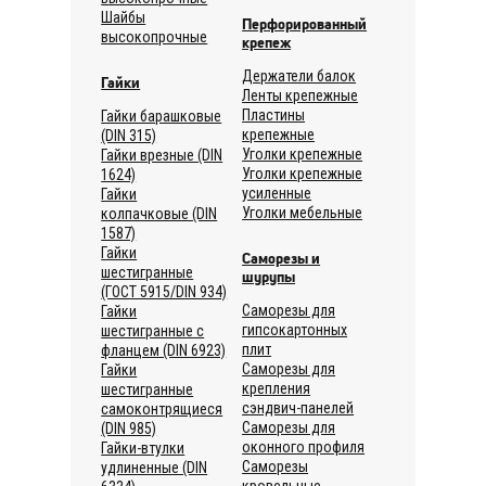
Шайбы
Перфорированный
высокопрочные
крепеж
Держатели балок
Гайки
Ленты крепежные
Пластины
Гайки барашковые
крепежные
(DIN 315)
Уголки крепежные
Гайки врезные (DIN
Уголки крепежные
1624)
усиленные
Гайки
Уголки мебельные
колпачковые (DIN
1587)
Гайки
Саморезы и
шестигранные
шурупы
(ГОСТ 5915/DIN 934)
Саморезы для
Гайки
гипсокартонных
шестигранные с
плит
фланцем (DIN 6923)
Саморезы для
Гайки
крепления
шестигранные
сэндвич-панелей
самоконтрящиеся
Саморезы для
(DIN 985)
оконного профиля
Гайки-втулки
Саморезы
удлиненные (DIN
кровельные