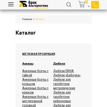
Главная
Каталог
Каталог
МЕТИЗНАЯ ПРОДУКЦИЯ
Анкеры
Дюбели
Анкерные болты с
Дюбели DRIVA
гайкой
Дюбели «Бабочка»
Анкерные болты с
Дюбели для
кольцом
газобетона
Анкерные болты с
металлические
крюком
Дюбели для
Анкерные болты с
газобетона
шестигранной
нейлоновые
головкой
Дюбели для