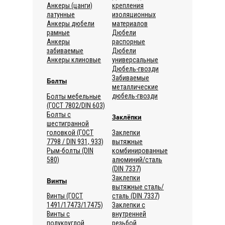
Анкеры (цанги)
крепления
латунные
изоляционных
Анкеры дюбели
материалов
рамные
Дюбели
Анкеры
распорные
забиваемые
Дюбели
Анкеры клиновые
универсальные
Дюбель-гвозди
Забиваемые
Болты
металлические
дюбель-гвозди
Болты мебельные
(ГОСТ 7802/DIN 603)
Болты с
Заклёпки
шестигранной
головкой (ГОСТ
Заклепки
7798 / DIN 931, 933)
вытяжные
Рым-болты (DIN
комбинированные
580)
алюминий/сталь
(DIN 7337)
Заклепки
Винты
вытяжные сталь/
сталь (DIN 7337)
Винты (ГОСТ
Заклепки с
1491/17473/17475)
внутренней
Винты с
резьбой
полукруглой