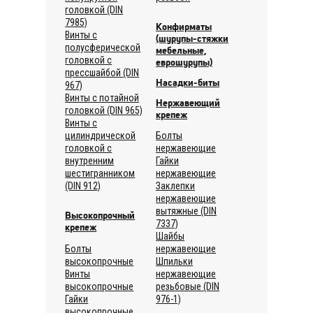
головкой (DIN
7985)
Конфирматы
Винты с
(шурупы-стяжки
полусферической
мебельные,
головкой с
еврошурупы)
прессшайбой (DIN
Насадки-биты
967)
Винты с потайной
Нержавеющий
головкой (DIN 965)
крепеж
Винты с
цилиндрической
Болты
головкой с
нержавеющие
внутренним
Гайки
шестигранником
нержавеющие
(DIN 912)
Заклепки
нержавеющие
вытяжные (DIN
Высокопрочный
7337)
крепеж
Шайбы
Болты
нержавеющие
высокопрочные
Шпильки
Винты
нержавеющие
высокопрочные
резьбовые (DIN
Гайки
976-1)
высокопрочные