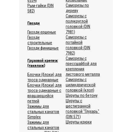
6334)
Саморезы по
Рым-гайки (DIN
дереву
582)
Саморезы с
полукруглой
Гвозди
головкой (DIN
7981)
Гвозди ершеные
Саморезы с
Гвозди
потайной
строительные
головкой (DIN
Гвозди финишные
7982)
Саморезы с
Грузовой крепеж
прессшайбой для
(такелаж)
крепления
листового металла
Блочки (блоки) для
Саморезы с
троса одинарные
цилиндрической
Блочки (блоки) для
головкой (клоп)
троса одинарные с
Шурупы по бетону
вращающейся
Шурупы с
петлей
шестигранной
Зажимы для
головкой "Глухарь"
стальных канатов
(DIN 571)
Simplex
Шурупы-крюки
Зажимы для
стальных канатов