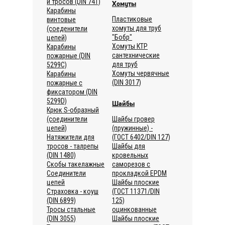
и тросов (DIN 741)
Хомуты
Карабины
Пластиковые
винтовые
хомуты для труб
(соеденители
"Бобр"
цепей)
Хомуты КТР
Карабины
сантехнические
пожарные (DIN
для труб
5299C)
Хомуты червячные
Карабины
(DIN 3017)
пожарные с
фиксатором (DIN
5299D)
Шайбы
Крюк S-образный
(соединители
Шайбы гровер
цепей)
(пружинные) -
Натяжители для
(ГОСТ 6402/DIN 127)
тросов - талрепы
Шайбы для
(DIN 1480)
кровельных
Скобы такелажные
саморезов с
Соединители
прокладкой EPDM
цепей
Шайбы плоские
Страховка - коуш
(ГОСТ 11371/DIN
(DIN 6899)
125)
Тросы стальные
оцинкованные
(DIN 3055)
Шайбы плоские