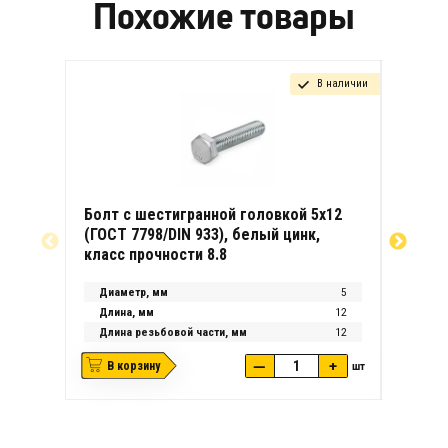
Похожие товары
В наличии
Болт с шестигранной головкой 5х12
Болт с
(ГОСТ 7798/DIN 933), белый цинк,
(ГОСТ 
класс прочности 8.8
класс 
Диаметр, мм
5
Диаме
Длина, мм
12
Длина
Длина резьбовой части, мм
12
Длина
—
+
В корзину
шт
В ко