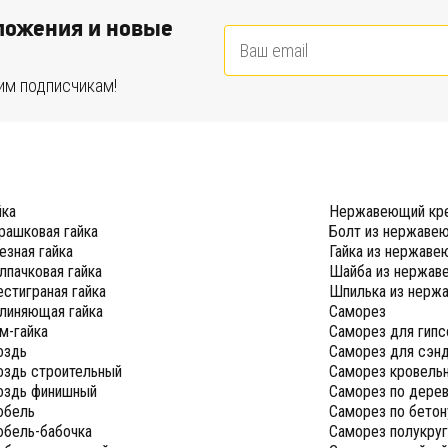
ожения и новые
им подписчикам!
йка
Нержавеющий кр
рашковая гайка
Болт из нержаве
езная гайка
Гайка из нержаве
лпачковая гайка
Шайба из нержав
стиграная гайка
Шпилька из нерж
линяющая гайка
Саморез
м-гайка
Саморез для гипс
оздь
Саморез для сэнд
оздь строительный
Саморез кровель
оздь финишный
Саморез по дере
бель
Саморез по бетон
бель-бабочка
Саморез полукру