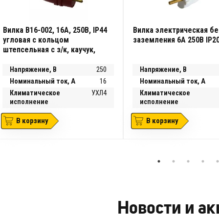
Вилка В16-002, 16А, 250В, IP44
Вилка электрическая бе
угловая с кольцом
заземления 6А 250В IP2
штепсельная с з/к, каучук,
красная
Напряжение, В
250
Напряжение, В
Номинальный ток, А
16
Номинальный ток, А
Климатическое
УХЛ4
Климатическое
исполнение
исполнение
В корзину
В корзину
Новости и а