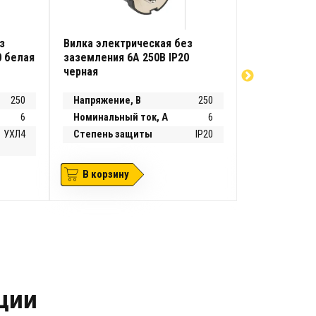
з
Вилка электрическая без
Вилка элект
0 белая
заземления 6А 250В IP20
заземления 
черная
(еврослот)
250
Напряжение, В
250
Напряжение
6
Номинальный ток, А
6
Номинальны
УХЛ4
Степень защиты
IP20
В корзину
В корзин
кции