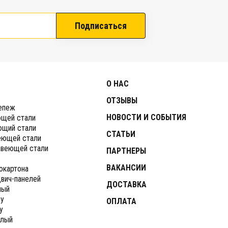
Подписаться
О НАС
ОТЗЫВЫ
епеж
НОВОСТИ И СОБЫТИЯ
ющей стали
ющий стали
СТАТЬИ
еющей стали
авеющей стали
ПАРТНЕРЫ
ВАКАНСИИ
окартона
вич-панелей
ДОСТАВКА
ный
ву
ОПЛАТА
у
глый