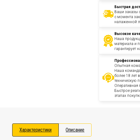
Быстрая дос
Ваши заказы о
с момента зак
налаженной л
Высокое кач
Наша продукц
материала и 
гарантирует н
Профессиона
Опытная кома
Наша команда
более 18 лет 
техническую 
Оперативная 
Быстрое реаг
этапах покупк
Характеристики
Описание