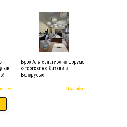
ю
Брок Альтернатива на форуме
дные
о торговле с Китаем и
в!
Беларусью
обнее
Подробнее