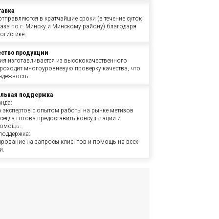
тавка
тправляются в кратчайшие сроки (в течение суток
аза по г. Минску и Минскому району) благодаря
огистике.
ество продукции
ия изготавливается из высококачественного
проходит многоуровневую проверку качества, что
адежность.
льная поддержка
нда:
 экспертов с опытом работы на рынке метизов
всегда готова предоставить консультации и
помощь.
поддержка:
ирование на запросы клиентов и помощь на всех
и.