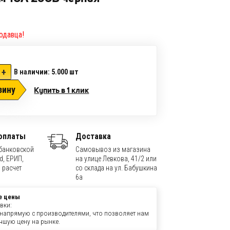
одавца!
+
В наличии: 5.000
шт
зину
Купить в 1 клик
оплаты
Доставка
банковской
Самовывоз из магазина
d, ЕРИП,
на улице Левкова, 41/2 или
 расчет
со склада на ул. Бабушкина
6а
е цены
вки:
напрямую с производителями, что позволяет нам
чшую цену на рынке.