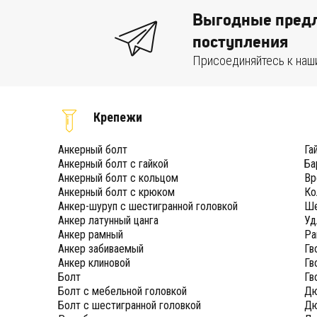
Выгодные предл
поступления
Присоединяйтесь к наш
Крепежи
Анкерный болт
Га
Анкерный болт с гайкой
Ба
Анкерный болт с кольцом
Вр
Анкерный болт с крюком
Ко
Анкер-шуруп с шестигранной головкой
Ше
Анкер латунный цанга
Уд
Анкер рамный
Ра
Анкер забиваемый
Гв
Анкер клиновой
Гв
Болт
Гв
Болт с мебельной головкой
Дю
Болт с шестигранной головкой
Дю