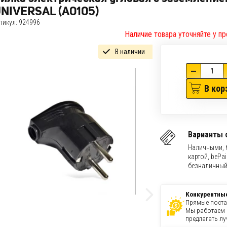
NIVERSAL (А0105)
тикул:
924996
Наличие товара уточняйте у пр
В наличии
—
В кор
Варианты 
Наличными, 
картой, bePai
безналичный
Конкурентны
Прямые поста
Мы работаем 
предлагать лу