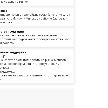
чшую цену на рынке.
тавка
тправляются в кратчайшие сроки (в течение суток
аза по г. Минску и Минскому району) благодаря
огистике.
ество продукции
ия изготавливается из высококачественного
проходит многоуровневую проверку качества, что
адежность.
льная поддержка
нда:
 экспертов с опытом работы на рынке метизов
всегда готова предоставить консультации и
помощь.
поддержка:
ирование на запросы клиентов и помощь на всех
и.