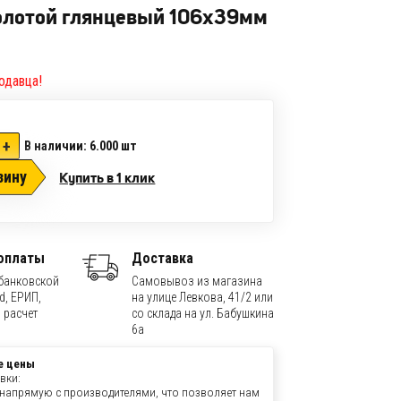
олотой глянцевый 106х39мм
одавца!
+
В наличии: 6.000
шт
зину
Купить в 1 клик
оплаты
Доставка
банковской
Самовывоз из магазина
d, ЕРИП,
на улице Левкова, 41/2 или
 расчет
со склада на ул. Бабушкина
6а
е цены
вки:
напрямую с производителями, что позволяет нам