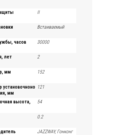
защиты
II
ановки
Встаиваемый
ужбы, часов
30000
я, лет
2
р, мм
152
р установочноно
121
ия, мм
очная высота,
54
0.2
одитель
JAZZWAY, Гонконг