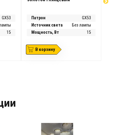
50Вт хром
GX53
Патрон
GX53
Патрон
 лампы
Источник света
Без лампы
Источник
света
15
Мощность, Вт
15
Мощность, 
В корзину
В корзин
кции