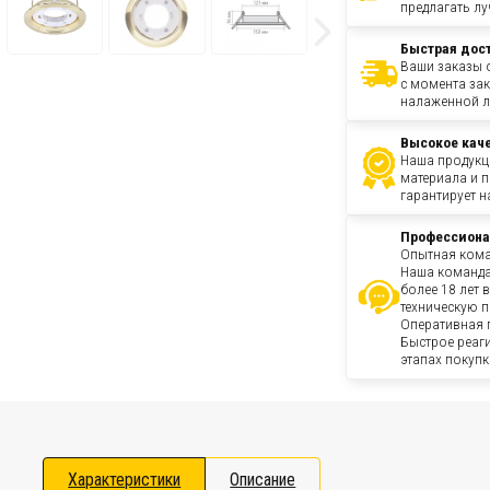
предлагать лу
Быстрая дос
Ваши заказы о
с момента зак
налаженной л
Высокое кач
Наша продукц
материала и 
гарантирует н
Профессиона
Опытная кома
Наша команда
более 18 лет 
техническую 
Оперативная 
Быстрое реаг
этапах покупк
Характеристики
Описание