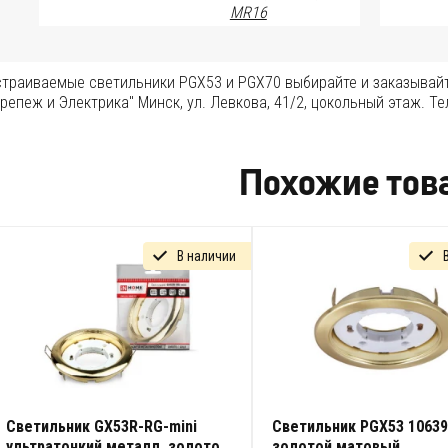
MR16
страиваемые светильники PGX53 и PGX70 выбирайте и заказывайт
репеж и Электрика" Минск, ул. Левкова, 41/2, цокольный этаж. Тел
Похожие тов
В наличии
Светильник GX53R-RG-mini
Светильник PGX53 10639
ультратонкий металл, золото
золотой матовый