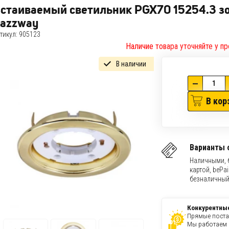
стаиваемый светильник PGX70 15254.3 з
azzway
тикул:
905123
Наличие товара уточняйте у пр
В наличии
—
В кор
Варианты 
Наличными, 
картой, bePai
безналичный
Конкурентны
Прямые поста
Мы работаем 