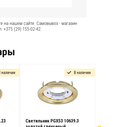
е на нашем сайте. Самовывоз - магазин
. +375 (29) 155-02-42.
ары
В наличии
В наличии
.23
Светильник PGX53 10639.3
Светильник 
золотой глянцевый
простой пов