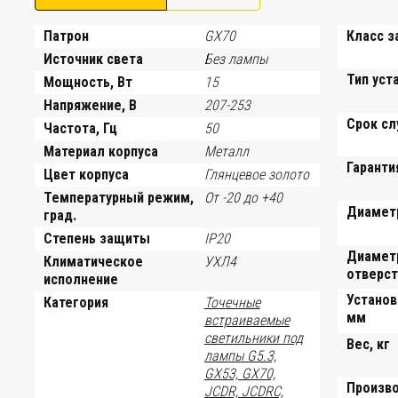
Патрон
GX70
Класс 
Источник света
Без лампы
Тип уст
Мощность, Вт
15
Напряжение, В
207-253
Срок сл
Частота, Гц
50
Материал корпуса
Металл
Гаранти
Цвет корпуса
Глянцевое золото
Температурный режим,
От -20 до +40
Диамет
град.
Степень защиты
IP20
Диамет
Климатическое
УХЛ4
отверст
исполнение
Установ
Категория
Точечные
мм
встраиваемые
светильники под
Вес, кг
лампы G5.3,
GX53, GX70,
Произв
JCDR, JCDRC,