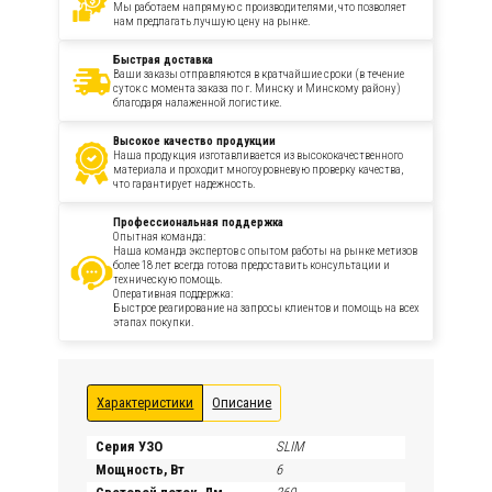
Мы работаем напрямую с производителями, что позволяет
нам предлагать лучшую цену на рынке.
Быстрая доставка
Ваши заказы отправляются в кратчайшие сроки (в течение
суток с момента заказа по г. Минску и Минскому району)
благодаря налаженной логистике.
Высокое качество продукции
Наша продукция изготавливается из высококачественного
материала и проходит многоуровневую проверку качества,
что гарантирует надежность.
Профессиональная поддержка
Опытная команда:
Наша команда экспертов с опытом работы на рынке метизов
более 18 лет всегда готова предоставить консультации и
техническую помощь.
Оперативная поддержка:
Быстрое реагирование на запросы клиентов и помощь на всех
этапах покупки.
Характеристики
Описание
Серия УЗО
SLIM
Мощность, Вт
6