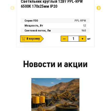
Светильник круглый 12Вт PPL-RPW
Свети
6500К 170х25мм IP20
4000К 
Серия УЗО
PPL-RPW
Серия
Мощность, Вт
12
Мощно
Световой поток, Лм
960
Свето
—
+
В корзину
шт
В ко
Новости и акции