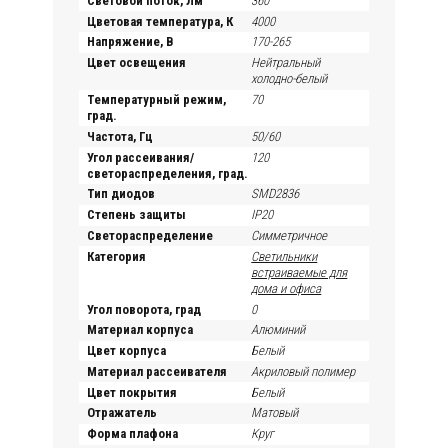
Световой поток, Лм
360
Цветовая температура, К
4000
Напряжение, В
170-265
Цвет освещения
Нейтральный
холодно-белый
Температурный режим,
70
град.
Частота, Гц
50/60
Угол рассеивания/
120
светораспределения, град.
Тип диодов
SMD2836
Степень защиты
IP20
Светораспределение
Симметричное
Категория
Светильники
встраиваемые для
дома и офиса
Угол поворота, град
0
Материал корпуса
Алюминий
Цвет корпуса
Белый
Материал рассеивателя
Акриловый полимер
Цвет покрытия
Белый
Отражатель
Матовый
Форма плафона
Круг