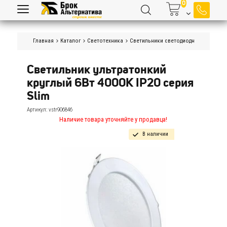
Главная
Каталог
Светотехника
Светильники светодиодные
Светил
Светильник ультратонкий 
круглый 6Вт 4000К IP20 серия 
Slim
Артикул:
vstr906846
Наличие товара уточняйте у продавца!
В наличии