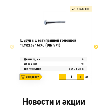
В наличии
Шуруп с шестигранной головкой
Шуруп 
"Глухарь" 6х40 (DIN 571)
"Глухар
Диаметр, мм
6
Диаме
Длина, мм
40
Длина
Тип покрытия
Белый цинк
Тип п
—
+
В корзину
шт
В ко
Новости и акции