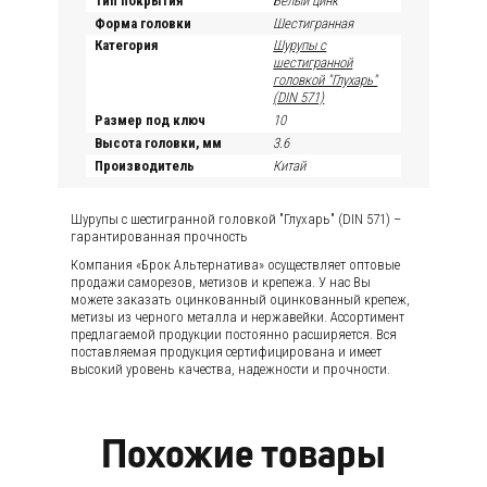
Тип покрытия
Белый цинк
Форма головки
Шестигранная
Категория
Шурупы с
шестигранной
головкой "Глухарь"
(DIN 571)
Размер под ключ
10
Высота головки, мм
3.6
Производитель
Китай
Шурупы с шестигранной головкой "Глухарь" (DIN 571) –
гарантированная прочность
Компания «Брок Альтернатива» осуществляет оптовые
продажи саморезов, метизов и крепежа. У нас Вы
можете заказать оцинкованный оцинкованный крепеж,
метизы из черного металла и нержавейки. Ассортимент
предлагаемой продукции постоянно расширяется. Вся
поставляемая продукция сертифицирована и имеет
высокий уровень качества, надежности и прочности.
Похожие товары