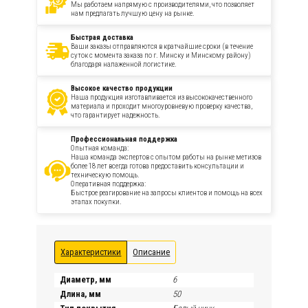
Мы работаем напрямую с производителями, что позволяет
нам предлагать лучшую цену на рынке.
Быстрая доставка
Ваши заказы отправляются в кратчайшие сроки (в течение
суток с момента заказа по г. Минску и Минскому району)
благодаря налаженной логистике.
Высокое качество продукции
Наша продукция изготавливается из высококачественного
материала и проходит многоуровневую проверку качества,
что гарантирует надежность.
Профессиональная поддержка
Опытная команда:
Наша команда экспертов с опытом работы на рынке метизов
более 18 лет всегда готова предоставить консультации и
техническую помощь.
Оперативная поддержка:
Быстрое реагирование на запросы клиентов и помощь на всех
этапах покупки.
Характеристики
Описание
Диаметр, мм
6
Длина, мм
50