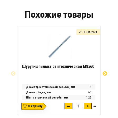
Похожие товары
В наличии
Шуруп-шпилька сантехническая М8х60
Шуруп-
Диаметр метрической резьбы, мм
8
Диаме
Длина общая, мм
60
Длина
Шаг метрической резьбы, мм
1.25
Шаг м
—
+
В корзину
шт
В ко