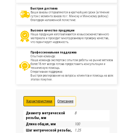
Быстрая доставка
Ваши заказы отправляются в кратчайшие сроки (в течение
суток с момента заказа по г. Минску и Минскому району)
благодаря налаженной логистике.
Высокое качество продукции
Наша продукция изготавливается из высококачественного
материала и проходит многоуровневую проверку качества,
что гарантирует надежность.
Профессиональная поддержка
Опытная команда:
Наша команда экспертов с опытом работы на рынке метизов
более 18 лет всегда готова предоставить консультации и
техническую помощь.
Оперативная поддержка:
Быстрое реагирование на запросы клиентов и помощь на всех
этапах покупки.
Характеристики
Описание
Диаметр метрической
8
резьбы, мм
Длина общая, мм
100
Шаг метрической резьбы,
1.25