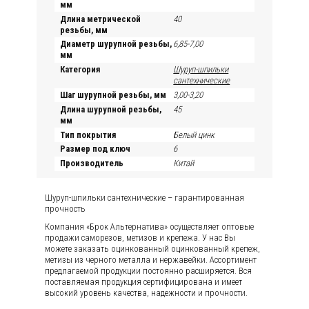
мм
Длина метрической
40
резьбы, мм
Диаметр шурупной резьбы,
6,85-7,00
мм
Категория
Шуруп-шпильки
сантехнические
Шаг шурупной резьбы, мм
3,00-3,20
Длина шурупной резьбы,
45
мм
Тип покрытия
Белый цинк
Размер под ключ
6
Производитель
Китай
Шуруп-шпильки сантехнические – гарантированная
прочность
Компания «Брок Альтернатива» осуществляет оптовые
продажи саморезов, метизов и крепежа. У нас Вы
можете заказать оцинкованный оцинкованный крепеж,
метизы из черного металла и нержавейки. Ассортимент
предлагаемой продукции постоянно расширяется. Вся
поставляемая продукция сертифицирована и имеет
высокий уровень качества, надежности и прочности.