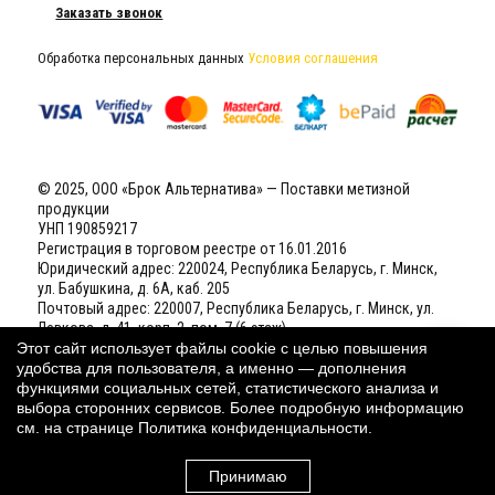
Заказать звонок
Обработка персональных данных
Условия соглашения
© 2025, ООО «Брок Альтернатива» — Поставки метизной
продукции
УНП 190859217
Регистрация в торговом реестре от 16.01.2016
Юридический адрес: 220024, Республика Беларусь, г. Минск,
ул. Бабушкина, д. 6А, каб. 205
Почтовый адрес: 220007, Республика Беларусь, г. Минск, ул.
Левкова, д. 41, корп. 2, пом. 7 (6 этаж)
Р/С BY61 BELB 3012 0058 5100 1022 6000 (BYN) в ОАО «Банк
Этот сайт использует файлы cookie с целью повышения
БелВЭБ», БИК BELBBY2X
удобства для пользователя, а именно — дополнения
Свидетельство о государственной регистрации
(открыть)
функциями социальных сетей, статистического анализа и
выбора сторонних сервисов. Более подробную информацию
см. на странице
Политика конфиденциальности
.
Наш рейтинг:
4,8
(Голосов:
25
из 30) ★★★★★
Принимаю