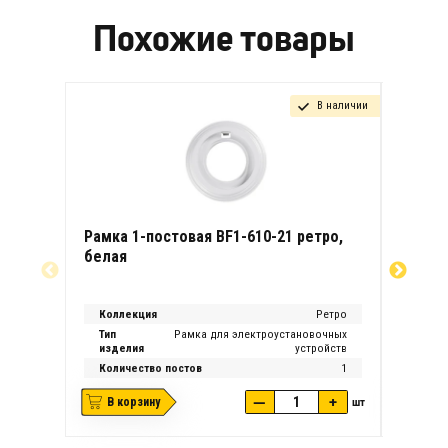
Похожие товары
В наличии
Рамка 1-постовая BF1-610-21 ретро,
Рамка 
белая
бежев
Коллекция
Ретро
Колле
Тип
Рамка для электроустановочных
Тип
изделия
устройств
издел
Количество постов
1
Колич
—
+
В корзину
шт
В ко