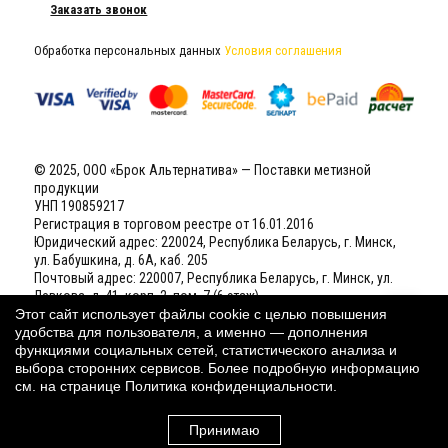
Заказать звонок
Обработка персональных данных
Условия соглашения
© 2025, ООО «Брок Альтернатива» — Поставки метизной
продукции
УНП 190859217
Регистрация в торговом реестре от 16.01.2016
Юридический адрес: 220024, Республика Беларусь, г. Минск,
ул. Бабушкина, д. 6А, каб. 205
Почтовый адрес: 220007, Республика Беларусь, г. Минск, ул.
Левкова, д. 41, корп. 2, пом. 7 (6 этаж)
Р/С BY61 BELB 3012 0058 5100 1022 6000 (BYN) в ОАО «Банк
Этот сайт использует файлы cookie с целью повышения
БелВЭБ», БИК BELBBY2X
удобства для пользователя, а именно — дополнения
Свидетельство о государственной регистрации
(открыть)
функциями социальных сетей, статистического анализа и
выбора сторонних сервисов. Более подробную информацию
см. на странице
Политика конфиденциальности
.
Наш рейтинг:
4,8
(Голосов:
25
из 30) ★★★★★
Принимаю