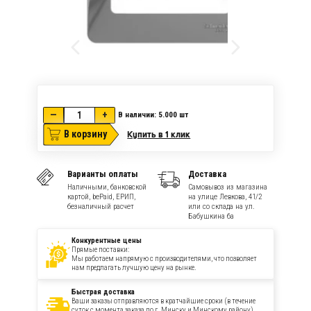
—
+
В наличии: 5.000
шт
В корзину
Купить в 1 клик
Варианты оплаты
Доставка
Наличными, банковской
Самовывоз из магазина
картой, bePaid, ЕРИП,
на улице Левкова, 41/2
безналичный расчет
или со склада на ул.
Бабушкина 6а
Конкурентные цены
Прямые поставки:
Мы работаем напрямую с производителями, что позволяет
нам предлагать лучшую цену на рынке.
Быстрая доставка
Ваши заказы отправляются в кратчайшие сроки (в течение
суток с момента заказа по г. Минску и Минскому району)