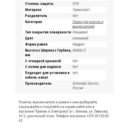
Степень защиты
IP20
Материал
Термопласт
Разделитель
Нет
Категория
Рамки для розеток и
выключателей
Тип покрытия поверхности
Глянцевое
Цвет
Алюминий
Форма рамки
Квадрат
Высота х Ширина х Глубина,
83х83х12
мм
С откидной крышкой
Нет
С полем для надписи
Нет
Подходит для установки в
Нет
кабель-канал
Производитель
Schneider Electric,
Россия
Розетки, выключатели и рамки к ним выбирайте,
заказывайте и покупайте на нашем сайте или в
магазине "Крепеж и Электрика" в г. Минске, ул. Левкова,
41/2, цокольный этаж. Телефон магазина +375 29 155-02-
42.