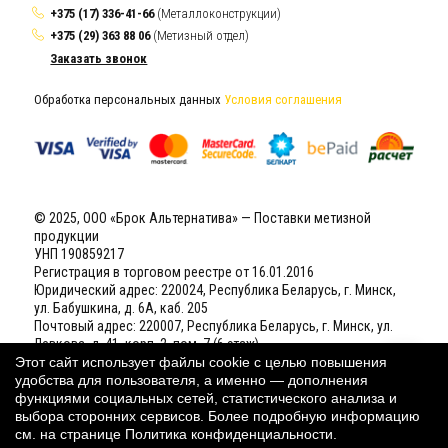
+375 (17) 336-41-66
(Металлоконструкции)
+375 (29) 363 88 06
(Метизный отдел)
Заказать звонок
Обработка персональных данных
Условия соглашения
© 2025, ООО «Брок Альтернатива» — Поставки метизной
продукции
УНП 190859217
Регистрация в торговом реестре от 16.01.2016
Юридический адрес: 220024, Республика Беларусь, г. Минск,
ул. Бабушкина, д. 6А, каб. 205
Почтовый адрес: 220007, Республика Беларусь, г. Минск, ул.
Левкова, д. 41, корп. 2, пом. 7 (6 этаж)
Р/С BY61 BELB 3012 0058 5100 1022 6000 (BYN) в ОАО «Банк
Этот сайт использует файлы cookie с целью повышения
БелВЭБ», БИК BELBBY2X
удобства для пользователя, а именно — дополнения
Свидетельство о государственной регистрации
(открыть)
функциями социальных сетей, статистического анализа и
выбора сторонних сервисов. Более подробную информацию
см. на странице
Политика конфиденциальности
.
Наш рейтинг:
4,8
(Голосов:
25
из 30) ★★★★★