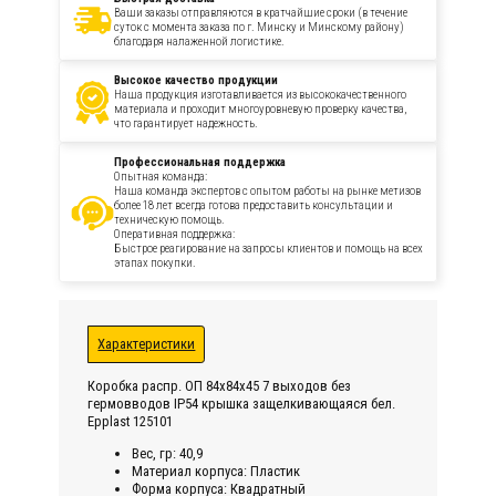
Ваши заказы отправляются в кратчайшие сроки (в течение
суток с момента заказа по г. Минску и Минскому району)
благодаря налаженной логистике.
Высокое качество продукции
Наша продукция изготавливается из высококачественного
материала и проходит многоуровневую проверку качества,
что гарантирует надежность.
Профессиональная поддержка
Опытная команда:
Наша команда экспертов с опытом работы на рынке метизов
более 18 лет всегда готова предоставить консультации и
техническую помощь.
Оперативная поддержка:
Быстрое реагирование на запросы клиентов и помощь на всех
этапах покупки.
Характеристики
Коробка распр. ОП 84х84х45 7 выходов без
гермовводов IP54 крышка защелкивающаяся бел.
Epplast 125101
Вес, гр: 40,9
Материал корпуса: Пластик
Форма корпуса: Квадратный