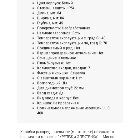
Цвет корпуса: Белый
Степень защиты: IP54
Длина, мм: 84
Ширина, мм: 84
Глубина, мм: 45
Поверхность: Необработанная
Наличие галогенов: Есть
Температура эксплуатации с, град.C: -40
Температура эксплуатации по, град.C: 70
Соединяемый в ряд: Нет
Взрывопроверенное исполнение: Нет
Оснащение: Клеммное
Пломбируемая: Нет
Количество входов, вводов: 7
Фиксация крышки: Защелка
С защитным экраном: Нет
Всепогодный: Да
Для диаметров труб: 22 мм
Ввод сзади: Да
Вид ввода в корпус: Без
Крышка: Не прозрачная
Номинальное напряжение изоляции Ui, В:
400
Коробки распределительные (монтажные) покупают в
розничном магазине "КРЕПЕЖ и ЭЛЕКТРИКА" г. Минск,