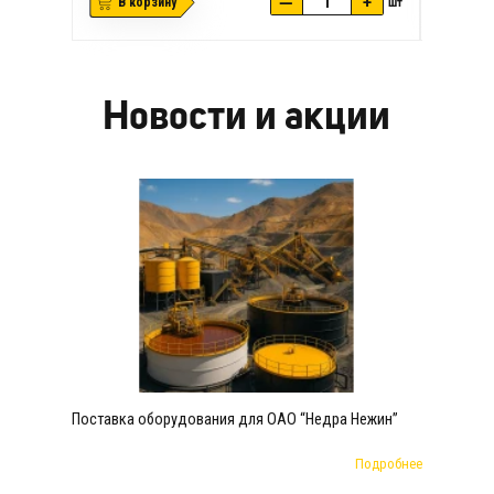
—
+
В корзину
шт
В ко
Новости и акции
Поставка оборудования для ОАО “Недра Нежин”
Подробнее