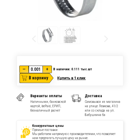
—
+
В наличии: 0.111
тыс.шт
В корзину
Купить в 1 клик
Варианты оплаты
Доставка
Наличными, банковской
Самовывоз из магазина
картой, bePaid, ЕРИП,
на улице Левкова, 41/2
безналичный расчет
или со склада на ул.
Бабушкина 6а
Конкурентные цены
Прямые поставки:
Мы работаем напрямую с производителями, что позволяет
нам предлагать лучшую цену на рынке.