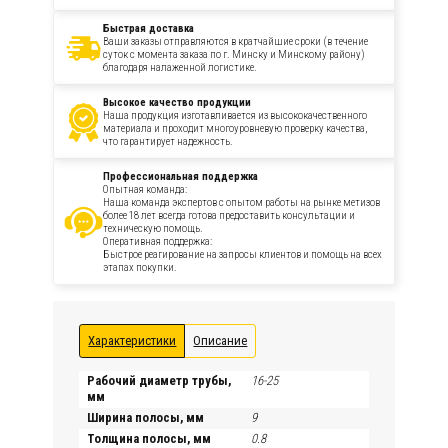
Быстрая доставка
Ваши заказы отправляются в кратчайшие сроки (в течение
суток с момента заказа по г. Минску и Минскому району)
благодаря налаженной логистике.
Высокое качество продукции
Наша продукция изготавливается из высококачественного
материала и проходит многоуровневую проверку качества,
что гарантирует надежность.
Профессиональная поддержка
Опытная команда:
Наша команда экспертов с опытом работы на рынке метизов
более 18 лет всегда готова предоставить консультации и
техническую помощь.
Оперативная поддержка:
Быстрое реагирование на запросы клиентов и помощь на всех
этапах покупки.
Характеристики
Описание
Рабочий диаметр трубы,
16-25
мм
Ширина полосы, мм
9
Толщина полосы, мм
0.8