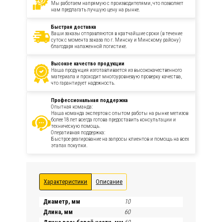
Мы работаем напрямую с производителями, что позволяет
нам предлагать лучшую цену на рынке.
Быстрая доставка
Ваши заказы отправляются в кратчайшие сроки (в течение
суток с момента заказа по г. Минску и Минскому району)
благодаря налаженной логистике.
Высокое качество продукции
Наша продукция изготавливается из высококачественного
материала и проходит многоуровневую проверку качества,
что гарантирует надежность.
Профессиональная поддержка
Опытная команда:
Наша команда экспертов с опытом работы на рынке метизов
более 18 лет всегда готова предоставить консультации и
техническую помощь.
Оперативная поддержка:
Быстрое реагирование на запросы клиентов и помощь на всех
этапах покупки.
Характеристики
Описание
Диаметр, мм
10
Длина, мм
60