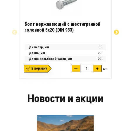
Болт нержавеющий с шестигранной
Болт 
головкой 5х20 (DIN 933)
головк
Диаметр, мм
5
Диаме
Длина, мм
20
Длина
Длина резьбовой части, мм
20
Длина
—
+
В корзину
шт
В ко
Новости и акции