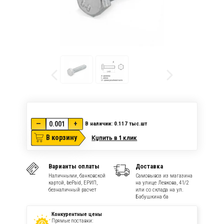
—
+
В наличии: 0.117
тыс.шт
В корзину
Купить в 1 клик
Варианты оплаты
Доставка
Наличными, банковской
Самовывоз из магазина
картой, bePaid, ЕРИП,
на улице Левкова, 41/2
безналичный расчет
или со склада на ул.
Бабушкина 6а
Конкурентные цены
Прямые поставки: