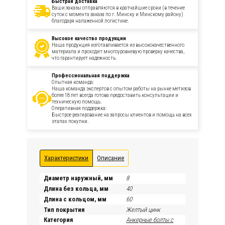
Быстрая доставка
Ваши заказы отправляются в кратчайшие сроки (в течение
суток с момента заказа по г. Минску и Минскому району)
благодаря налаженной логистике.
Высокое качество продукции
Наша продукция изготавливается из высококачественного
материала и проходит многоуровневую проверку качества,
что гарантирует надежность.
Профессиональная поддержка
Опытная команда:
Наша команда экспертов с опытом работы на рынке метизов
более 18 лет всегда готова предоставить консультации и
техническую помощь.
Оперативная поддержка:
Быстрое реагирование на запросы клиентов и помощь на всех
этапах покупки.
Характеристики
Описание
Диаметр наружный, мм
8
Длина без кольца, мм
40
Длина с кольцом, мм
60
Тип покрытия
Желтый цинк
Категория
Анкерные болты с